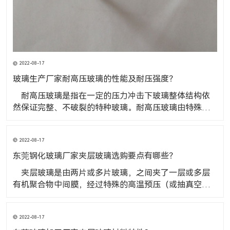
2022-08-17
玻璃生产厂家耐高压玻璃的性能及耐压强度？
​ 耐高压玻璃是指在一定的压力冲击下玻璃整体结构依
然保证完整、不破裂的特种玻璃。耐高压玻璃由特殊材
料加工而成，其抗压性能是普通玻璃10-20倍，是高压容
器、阀门管道、液位计、仪器仪表的理想窗口材料，广
2022-08-17
泛应用于化工、石油、电力、制药、机械制造等领域。
玻璃生产厂家耐高压玻璃的性
东莞钢化玻璃厂家夹层玻璃选购要点有哪些？
​ 夹层玻璃是由两片或多片玻璃，之间夹了一层或多层
有机聚合物中间膜，经过特殊的高温预压（或抽真空）
及高温高压工艺处理后，使玻璃和中间膜久粘合为一体
的复合玻璃产品。东莞钢化玻璃厂家夹层玻璃选购要点
2022-08-17
有哪些？ 1、看标志查证书