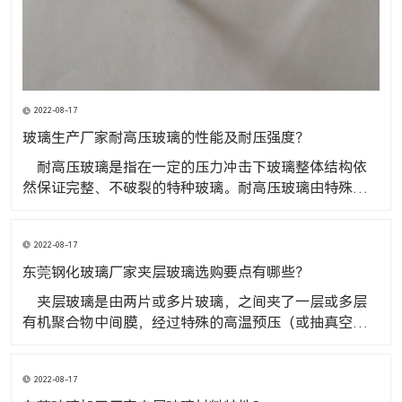
2022-08-17
玻璃生产厂家耐高压玻璃的性能及耐压强度？
​ 耐高压玻璃是指在一定的压力冲击下玻璃整体结构依
然保证完整、不破裂的特种玻璃。耐高压玻璃由特殊材
料加工而成，其抗压性能是普通玻璃10-20倍，是高压容
器、阀门管道、液位计、仪器仪表的理想窗口材料，广
2022-08-17
泛应用于化工、石油、电力、制药、机械制造等领域。
玻璃生产厂家耐高压玻璃的性
东莞钢化玻璃厂家夹层玻璃选购要点有哪些？
​ 夹层玻璃是由两片或多片玻璃，之间夹了一层或多层
有机聚合物中间膜，经过特殊的高温预压（或抽真空）
及高温高压工艺处理后，使玻璃和中间膜久粘合为一体
的复合玻璃产品。东莞钢化玻璃厂家夹层玻璃选购要点
2022-08-17
有哪些？ 1、看标志查证书