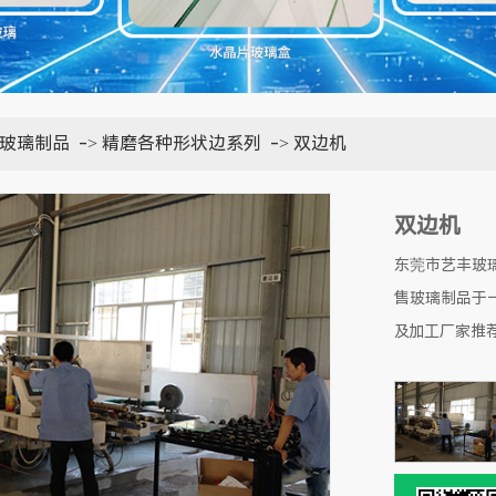
玻璃制品
->
精磨各种形状边系列
->
双边机
双边机
东莞市艺丰玻
售玻璃制品于
及加工厂家推荐联