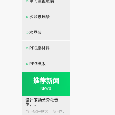
单向透视玻璃
水晶玻璃条
水晶砖
PPG原材料
PPG样版
推荐新闻
NEWS
设计驱动差异化竞
争，...
当下家居软装、节日礼