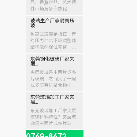
品、香薰容器、艺术摆
件市场竞争白热化，大
量同质化低端玻璃产品
玻璃生产厂家耐高压
充斥市场，客户对原
玻...
创、高颜值、有文化内
耐高压玻璃是指在一定
涵的玻璃工艺品需求持
的压力冲击下玻璃整体
续...
结构依然保证完整、不
破裂的特种玻璃。耐高
东莞钢化玻璃厂家夹
压玻璃由特殊材料加工
层...
而成，其抗压性能是普
夹层玻璃是由两片或多
通玻璃10-20倍，...
片玻璃，之间夹了一层
或多层有机聚合物中间
膜，经过特殊的高温预
东莞玻璃加工厂家夹
压（或抽真空）及高温
层...
高压工艺处理后，使玻
东莞玻璃加工厂家夹层
璃和中间膜久粘合为一...
玻璃材料特性？夹层玻
璃是由两片或多片玻
璃，之间夹了一层或多
0769-8672
层有机聚合物中间膜，