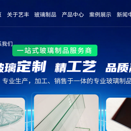
页
关于艺丰
玻璃制品
产品中心
案例展示
新闻
公司简介
玻璃制品样板及成品
公司新闻
系我们
企业文化
3-19mm白玻系列
行业资讯
企业形象
3-6mm银镜茶镜灰镜金镜
常见问题
资质证书
玻璃钢化系列
视频中心
热弯系列
玻璃展示柜系列
更多>>