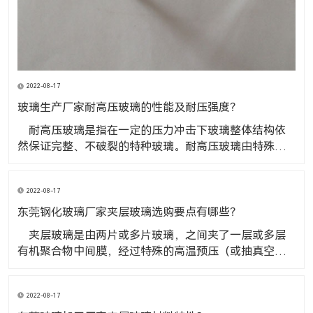
2022-08-17
玻璃生产厂家耐高压玻璃的性能及耐压强度？
​ 耐高压玻璃是指在一定的压力冲击下玻璃整体结构依
然保证完整、不破裂的特种玻璃。耐高压玻璃由特殊材
料加工而成，其抗压性能是普通玻璃10-20倍，是高压容
器、阀门管道、液位计、仪器仪表的理想窗口材料，广
2022-08-17
泛应用于化工、石油、电力、制药、机械制造等领域。
玻璃生产厂家耐高压玻璃的性
东莞钢化玻璃厂家夹层玻璃选购要点有哪些？
​ 夹层玻璃是由两片或多片玻璃，之间夹了一层或多层
有机聚合物中间膜，经过特殊的高温预压（或抽真空）
及高温高压工艺处理后，使玻璃和中间膜久粘合为一体
的复合玻璃产品。东莞钢化玻璃厂家夹层玻璃选购要点
2022-08-17
有哪些？ 1、看标志查证书