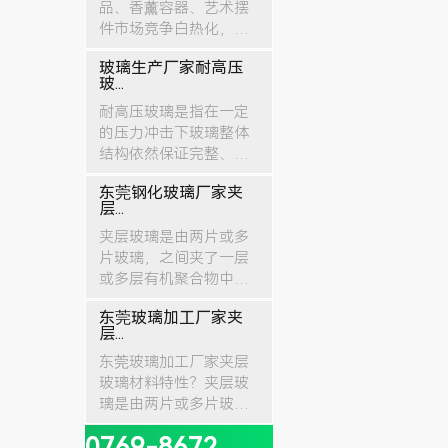
品、香薰容器、艺术摆
件市场竞争白热化，大
量同质化低端玻璃产品
玻璃生产厂家耐高压
充斥市场，客户对原
玻...
创、高颜值、有文化内
耐高压玻璃是指在一定
涵的玻璃工艺品需求持
的压力冲击下玻璃整体
续...
结构依然保证完整、不
破裂的特种玻璃。耐高
东莞钢化玻璃厂家夹
压玻璃由特殊材料加工
层...
而成，其抗压性能是普
夹层玻璃是由两片或多
通玻璃10-20倍，...
片玻璃，之间夹了一层
或多层有机聚合物中间
膜，经过特殊的高温预
东莞玻璃加工厂家夹
压（或抽真空）及高温
层...
高压工艺处理后，使玻
东莞玻璃加工厂家夹层
璃和中间膜久粘合为一...
玻璃材料特性？夹层玻
璃是由两片或多片玻
璃，之间夹了一层或多
0769-8672
层有机聚合物中间膜，