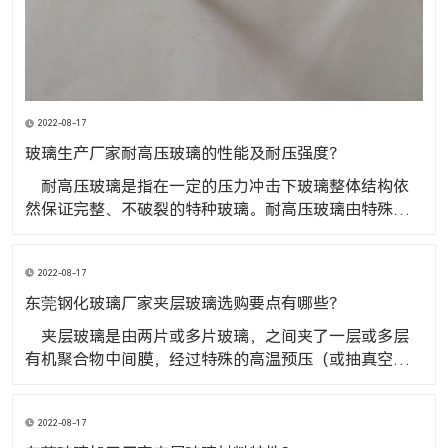
2022-08-17
玻璃生产厂家耐高压玻璃的性能及耐压强度？
​ 耐高压玻璃是指在一定的压力冲击下玻璃整体结构依
然保证完整、不破裂的特种玻璃。耐高压玻璃由特殊材
料加工而成，其抗压性能是普通玻璃10-20倍，是高压容
器、阀门管道、液位计、仪器仪表的理想窗口材料，广
2022-08-17
泛应用于化工、石油、电力、制药、机械制造等领域。
玻璃生产厂家耐高压玻璃的性
东莞钢化玻璃厂家夹层玻璃选购要点有哪些？
​ 夹层玻璃是由两片或多片玻璃，之间夹了一层或多层
有机聚合物中间膜，经过特殊的高温预压（或抽真空）
及高温高压工艺处理后，使玻璃和中间膜久粘合为一体
的复合玻璃产品。东莞钢化玻璃厂家夹层玻璃选购要点
2022-08-17
有哪些？ 1、看标志查证书