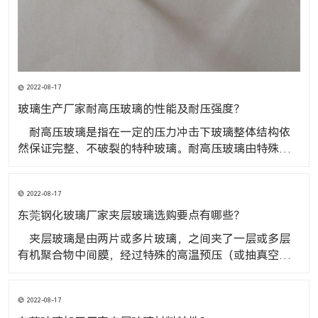
2022-08-17
玻璃生产厂家耐高压玻璃的性能及耐压强度？
​ 耐高压玻璃是指在一定的压力冲击下玻璃整体结构依
然保证完整、不破裂的特种玻璃。耐高压玻璃由特殊材
料加工而成，其抗压性能是普通玻璃10-20倍，是高压容
器、阀门管道、液位计、仪器仪表的理想窗口材料，广
2022-08-17
泛应用于化工、石油、电力、制药、机械制造等领域。
玻璃生产厂家耐高压玻璃的性
东莞钢化玻璃厂家夹层玻璃选购要点有哪些？
​ 夹层玻璃是由两片或多片玻璃，之间夹了一层或多层
有机聚合物中间膜，经过特殊的高温预压（或抽真空）
及高温高压工艺处理后，使玻璃和中间膜久粘合为一体
的复合玻璃产品。东莞钢化玻璃厂家夹层玻璃选购要点
2022-08-17
有哪些？ 1、看标志查证书